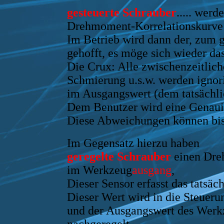
gesteuerte Schrauber
..... wer
Drehmoment-Korrelationskurve 
Im Betrieb wird dann der, zum 
gehofft, es möge sich wieder d
Die Crux: Alle zwischenzeitli
Schmierung u.s.w. werden ignori
im Ausgangswert (dem tatsächl
Dem Benutzer wird eine Genauigk
Diese Abweichungen können bis
Im Gegensatz hierzu haben
geregelte Schrauber
einen Dr
im Werkzeug
ausgang
,
Dieser Sensor erfasst das tatsä
Dieser Wert wird in die Steueru
und der Ausgangswert des Werkz