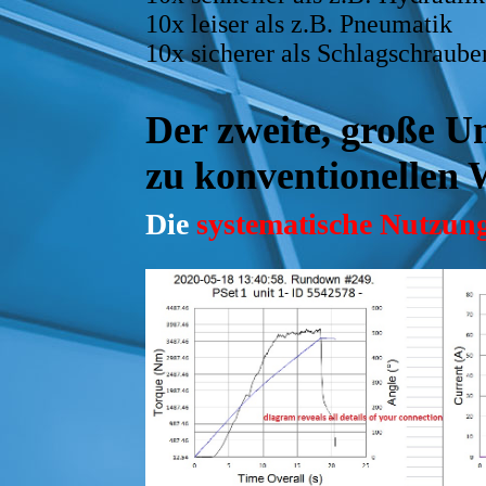
10x leiser als z.B. Pneumatik
10x sicherer als Schlagschraube
Der zweite, große U
zu konventionellen
Die
systematische
Nutzung