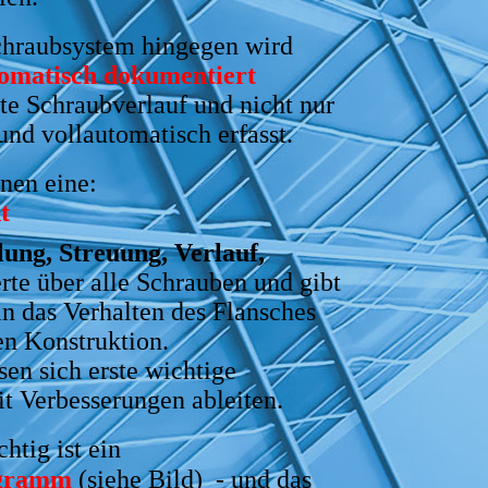
hraubsystem hingegen wird
tomatisch dokumentiert
mte Schraubverlauf und nicht nur
und vollautomatisch erfasst.
inen eine:
t
lung, Streuung, Verlauf,
rte über alle Schrauben und
gibt
in das Verhalten des Flansches
en Konstruktion.
sen sich erste wichtige
t Verbesserungen ableiten.
htig ist ein
agramm
(siehe Bild) - und das