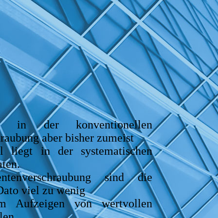
, in der konventionellen
aubung aber bisher zumeist
l liegt in der systematischen
aten.
tenverschraubung sind die
Dato viel zu wenig
um Aufzeigen von wertvollen
len.