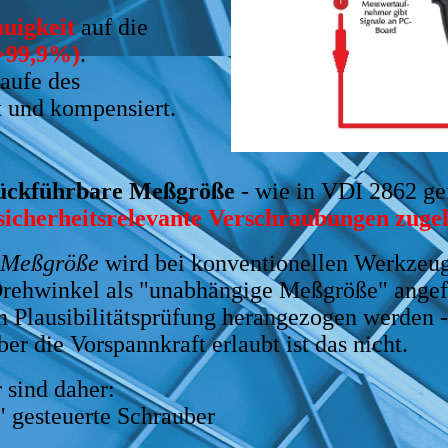
uigkeit
auf die
>99,9%)
.
aufe des
 und kompensiert.
ückführbare Meßgröße
- wie in VDI 2862 gef
 sicherheitsrelevante Verschraubungen zugel
 Meßgröße
wird bei konventionellen Werkzeuge
n Drehwinkel als "unabhängige Meßgröße" ange
ten Plausibilitätsprüfung herangezogen werde
r die Vorspannkraft erlaubt ist das nicht.
 sind daher:
" gesteuerte Schrauber