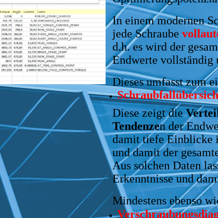
In einem modernen Sc
jede Schraube
vollau
d.h. es wird der gesa
Endwerte vollständig 
Dieses umfasst zum e
Schraubfallübersich
Diese zeigt die
Vertei
Tendenze
n der Endwe
damit tiefe Einblicke 
und damit der gesamt
Aus solchen Daten las
Erkenntnisse und dami
Mindestens ebenso wic
Verschraubungsdi