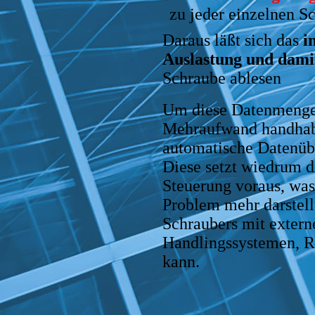
zu jeder einzelnen S
Daraus läßt sich das
i
Auslastung und damit
Schraube ablesen
Um diese Datenmenge
Mehraufwand handhabe
automatische Datenüb
Diese setzt wiedrum d
Steuerung voraus, was
Problem mehr darstell
Schraubers mit extern
Handlingssystemen, R
kann.