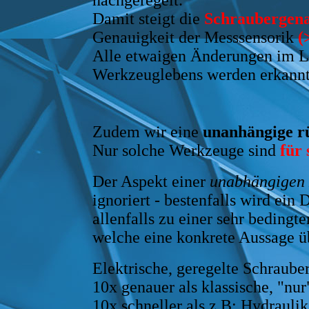
nachgeregelt.
Damit steigt die
Schraubergena
Genauigkeit der Messsensorik
(
Alle etwaigen Änderungen im L
Werkzeuglebens werden erkannt
Zudem wir eine
unanhängige r
Nur solche Werkzeuge sind
für
Der Aspekt einer
unabhängigen
ignoriert - bestenfalls wird ei
allenfalls zu einer sehr beding
welche eine konkrete Aussage übe
Elektrische, geregelte Schrauber
10x genauer als klassische, "nur
10x schneller als z.B: Hydraulik