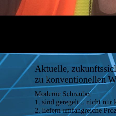
Aktuelle, zukunftssic
zu konventionellen 
Moderne Schrauber
1. sind geregelt... nicht nur 
2. liefern umfangreiche Pro