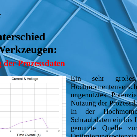
r
nterschied
 Werkzeugen:
 der Prozessdaten
Ein sehr großes
Hochmomentenverschr
ungenutztes Potenzia
Nutzung der Prozessd
In der Hochmomen
Schraubdaten ein bis 
genutzte Quelle z
Optimierungspotenzia