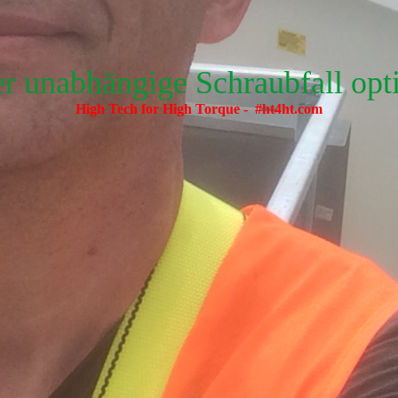
er unabhängige Schraubfall op
High Tech for High Torque - #ht4ht.com