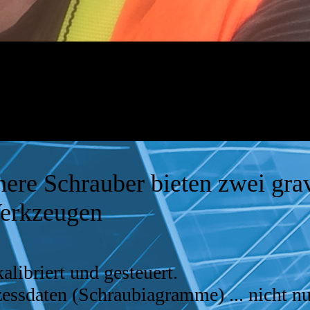
here Schrauber bieten zwei gra
Werkzeugen
kalibriert und gesteuert.
zessdaten (Schraubiagramme) ... nicht n