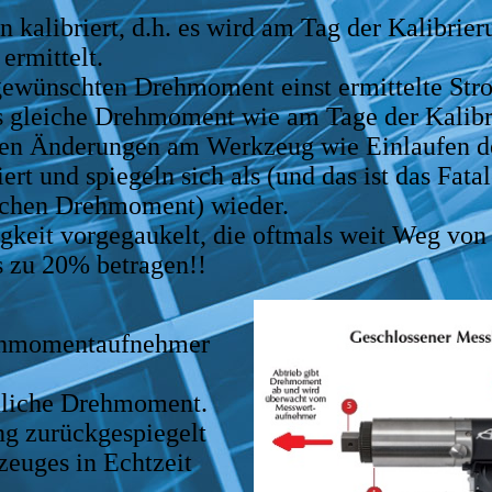
den kalibriert, d.h. es wird am Tag der Kalibri
ermittelt.
gewünschten Drehmoment einst ermittelte Stro
as gleiche Drehmoment wie am Tage der Kalibri
chen Änderungen am Werkzeug wie Einlaufen d
ert und spiegeln sich als (und das ist das Fat
ichen Drehmoment) wieder.
eit vorgegaukelt, die oftmals weit Weg von d
 zu 20% betragen!!
ehmomentaufnehmer
chliche Drehmoment.
ng zurückgespiegelt
euges in Echtzeit