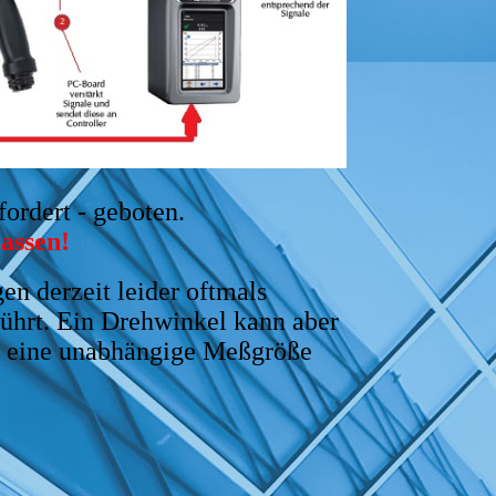
ordert - geboten.
assen!
n derzeit leider oftmals
führt. Ein Drehwinkel kann aber
n - eine unabhängige Meßgröße