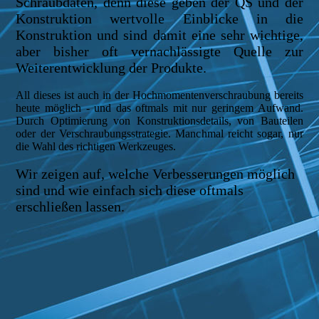
Schraubdaten, denn diese geben der QS und der
Konstruktion wertvolle Einblicke in die
Konstruktion und sind damit eine sehr wichtige,
aber bisher oft vernachlässigte Quelle zur
Weiterentwicklung der Produkte.
All dieses ist auch in der Hochmomentenverschraubung bereits
heute möglich - und das oftmals mit nur geringem
Aufwand.
Durch Optimierung von Konstruktionsdetails, von Bauteilen
oder der Verschraubungsstrategie. Manchmal reicht sogar, nur
die Wahl des richtigen Werkzeuges.
Wir zeigen auf, welche Verbesserungen möglich
sind und wie einfach sich diese oftmals
erschließen lassen.