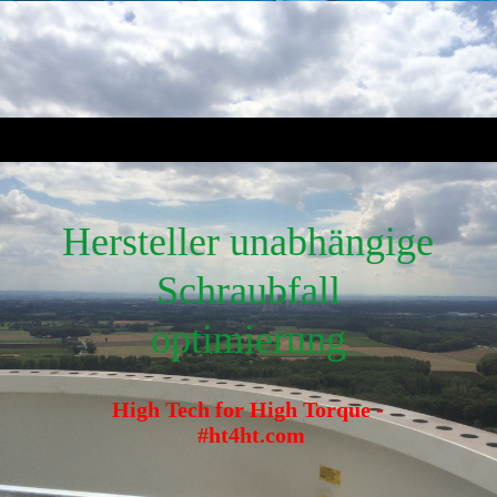
Hersteller unabhängige
Schraubfall
optimierung
High Tech for High Torque -
#ht4ht.com